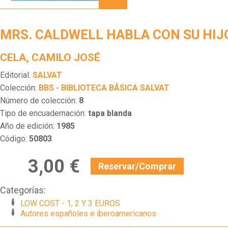
HABLA
CON
SU
MRS. CALDWELL HABLA CON SU HIJ
HIJO
CELA, CAMILO JOSÉ
Editorial:
SALVAT
Colección:
BBS - BIBLIOTECA BÁSICA SALVAT
Número de colección:
8
Tipo de encuadernación:
tapa blanda
Año de edición:
1985
Código:
50803
3,00 €
Reservar/Comprar
Categorías:
LOW COST - 1, 2 Y 3 EUROS
Autores españoles e iberoamericanos