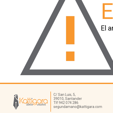
E
El a
Librería Kattigara
C/ San Luis, 5,
39010,
Santander
Tlf:
942 074 286
segundamano@kattigara.com