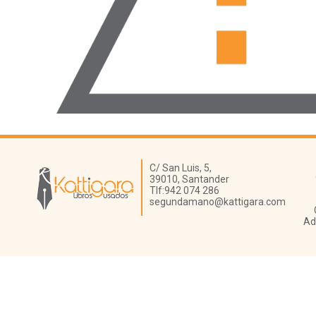
Librería Kattigara
C/ San Luis, 5,
39010,
Santander
Tlf:
942 074 286
segundamano@kattigara.com
Ad