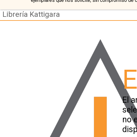
ejemplares que nos solicite, sin compromiso de 
Librería Kattigara
E
El a
sel
no 
disp