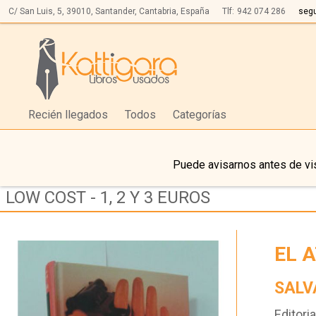
C/ San Luis, 5,
39010,
Santander, Cantabria, España
Tlf:
942 074 286
seg
Recién llegados
Todos
Categorías
Puede avisarnos antes de vis
LOW COST - 1, 2 Y 3 EUROS
EL 
SALV
Editoria