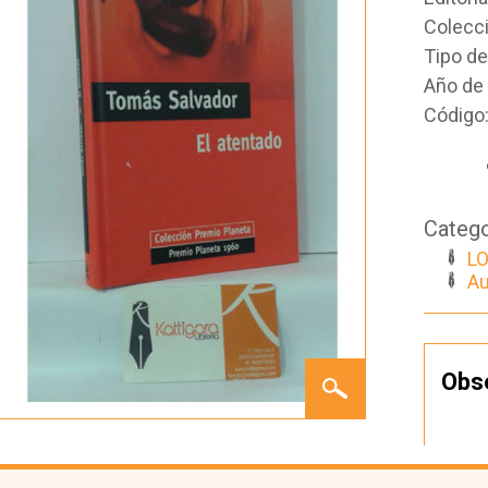
Colecc
Tipo d
Año de 
Código
Catego
LO
Au
EL
Obs
ATENTADO