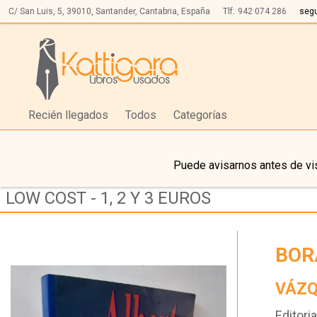
C/ San Luis, 5,
39010,
Santander, Cantabria, España
Tlf:
942 074 286
seg
Recién llegados
Todos
Categorías
Puede avisarnos antes de vis
LOW COST - 1, 2 Y 3 EUROS
BOR
VÁZQ
Editoria