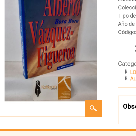
Colecc
Tipo d
Año de 
Código
Catego
LO
Au
BORA
Obs
BORA