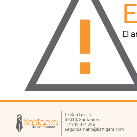
E
El a
Librería Kattigara
C/ San Luis, 5,
39010,
Santander
Tlf:
942 074 286
segundamano@kattigara.com