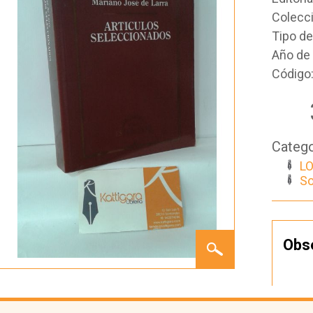
Colecc
Tipo d
Año de 
Código
Catego
LO
So
ARTÍCULOS
Obs
SELECCIONADOS