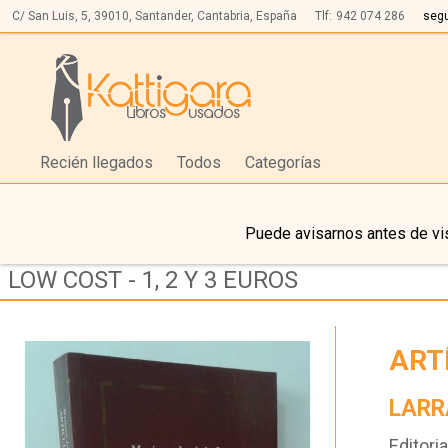
C/ San Luis, 5,
39010,
Santander, Cantabria, España
Tlf:
942 074 286
seg
Recién llegados
Todos
Categorías
Puede avisarnos antes de vis
LOW COST - 1, 2 Y 3 EUROS
ART
LARR
Editoria