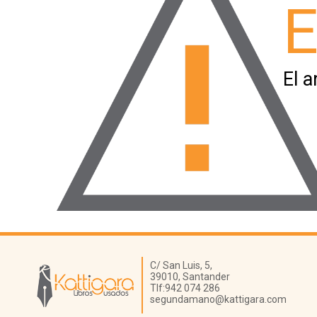
E
El a
Librería Kattigara
C/ San Luis, 5,
39010,
Santander
Tlf:
942 074 286
segundamano@kattigara.com