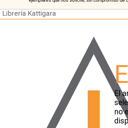
ejemplares que nos solicite, sin compromiso de 
Librería Kattigara
E
El a
sel
no 
disp