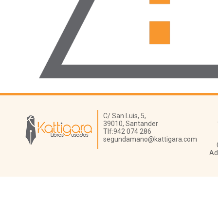
Librería Kattigara
C/ San Luis, 5,
39010,
Santander
Tlf:
942 074 286
segundamano@kattigara.com
Ad