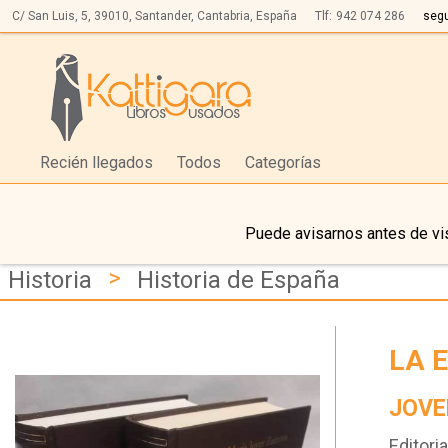
C/ San Luis, 5,
39010,
Santander, Cantabria, España
Tlf:
942 074 286
seg
Recién llegados
Todos
Categorías
Puede avisarnos antes de vis
>
Historia
Historia de España
LA 
JOVE
Editoria