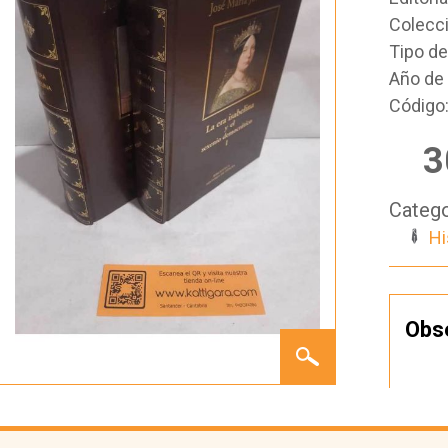
Colecc
Tipo d
Año de 
Código
3
Catego
Hi
Obs
LA ERA
ISABELINA
Y EL
SEXENIO
DEMOCRÁTICO
(2