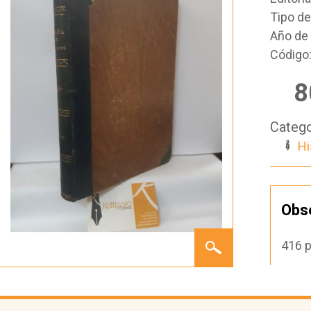
Tipo d
Año de 
Código
8
Catego
Hi
Obs
ESPAÑA
416 p
EN
MARRUECOS.
CRÓNICA
DE LA
CAMPAÑA