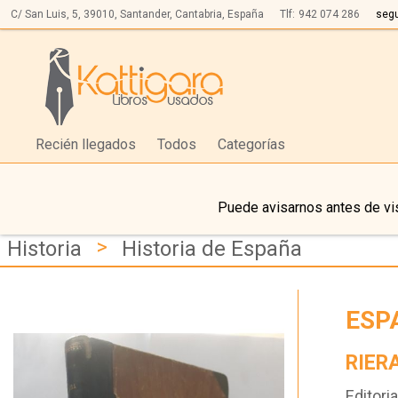
C/ San Luis, 5,
39010,
Santander, Cantabria, España
Tlf:
942 074 286
seg
Recién llegados
Todos
Categorías
Puede avisarnos antes de vis
>
Historia
Historia de España
ESP
RIER
Editoria