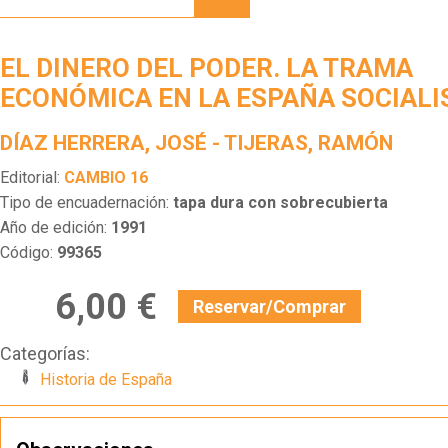
DEL
PODER.
LA
EL DINERO DEL PODER. LA TRAMA
TRAMA
ECONÓMICA
ECONÓMICA EN LA ESPAÑA SOCIALI
EN LA
ESPAÑA
DÍAZ HERRERA, JOSÉ - TIJERAS, RAMÓN
SOCIALISTA
Editorial:
CAMBIO 16
Tipo de encuadernación:
tapa dura con sobrecubierta
Año de edición:
1991
Código:
99365
6,00 €
Reservar/Comprar
Categorías:
Historia de España