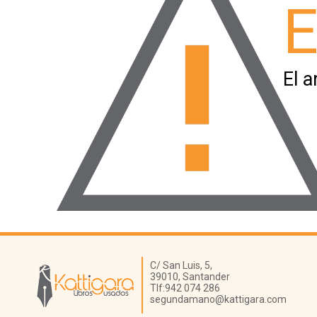
E
El a
Librería Kattigara
C/ San Luis, 5,
39010,
Santander
Tlf:
942 074 286
segundamano@kattigara.com