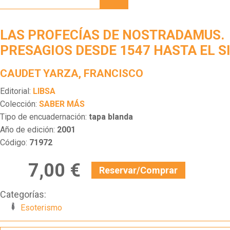
DE
NOSTRADAMUS.
PRESAGIOS
LAS PROFECÍAS DE NOSTRADAMUS.
DESDE
1547
PRESAGIOS DESDE 1547 HASTA EL SI
HASTA
EL
CAUDET YARZA, FRANCISCO
SIGLO
XXI
Editorial:
LIBSA
Colección:
SABER MÁS
Tipo de encuadernación:
tapa blanda
Año de edición:
2001
Código:
71972
7,00 €
Reservar/Comprar
Categorías:
Esoterismo