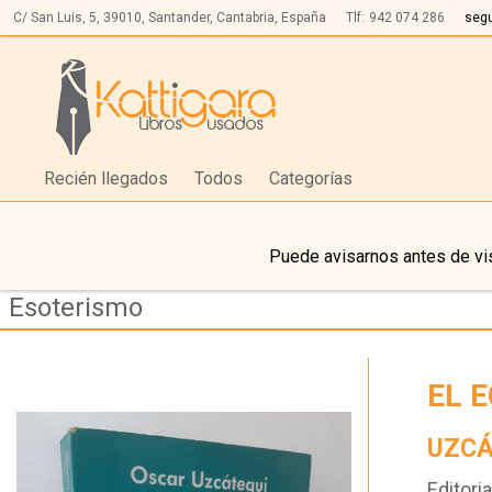
C/ San Luis, 5,
39010,
Santander, Cantabria, España
Tlf:
942 074 286
seg
Recién llegados
Todos
Categorías
Puede avisarnos antes de vis
Esoterismo
EL 
UZCÁ
Editoria