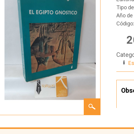
Tipo d
Año de 
Código
2
Catego
Es
Obs
EL
EGIPTO
GNÓSTICO