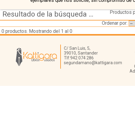
ejemplares que nos solicite, sin compromiso de 
Productos p
Resultado de la búsqueda de editorial najera
Ordenar por:
0
productos. Mostrando del 1 al 0
Librería Kattigara
C/ San Luis, 5,
39010,
Santander
Tlf:
942 074 286
segundamano@kattigara.com
Ad