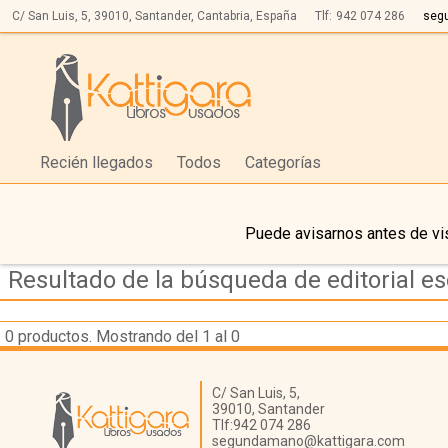
C/ San Luis, 5,
39010,
Santander, Cantabria, España
Tlf:
942 074 286
seg
Recién llegados
Todos
Categorías
Puede avisarnos antes de vis
Resultado de la búsqueda de editorial e
0
productos. Mostrando del 1 al 0
Librería Kattigara
C/ San Luis, 5,
39010,
Santander
Tlf:
942 074 286
segundamano@kattigara.com