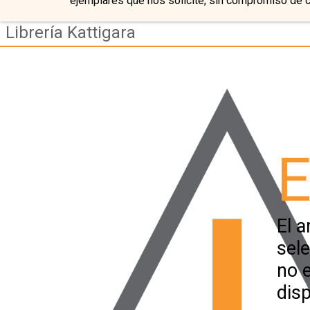
ejemplares que nos solicite, sin compromiso de 
Librería Kattigara
E
El a
sel
no 
disp