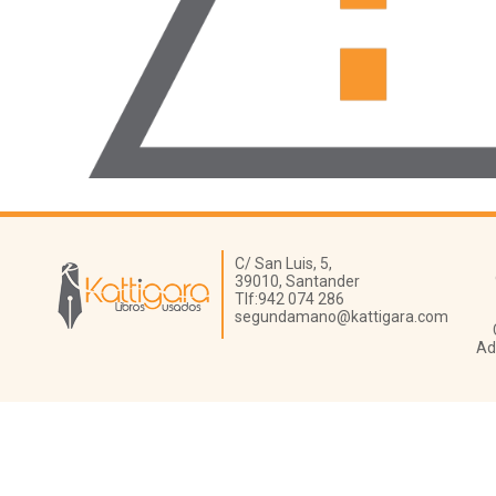
Librería Kattigara
C/ San Luis, 5,
39010,
Santander
Tlf:
942 074 286
segundamano@kattigara.com
Ad