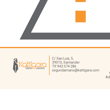
Librería Kattigara
C/ San Luis, 5,
39010,
Santander
Tlf:
942 074 286
segundamano@kattigara.com
Ad