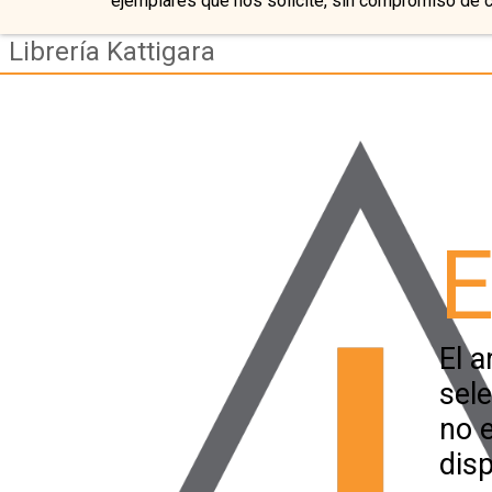
ejemplares que nos solicite, sin compromiso de 
Librería Kattigara
E
El a
sel
no 
disp