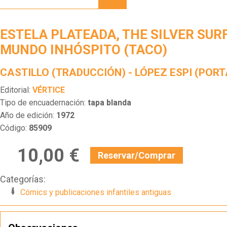
THE
SILVER
SURFER
ESTELA PLATEADA, THE SILVER SURF
9. UN
MUNDO
MUNDO INHÓSPITO (TACO)
INHÓSPITO
(TACO)
CASTILLO (TRADUCCIÓN) - LÓPEZ ESPI (POR
Editorial:
VÉRTICE
Tipo de encuadernación:
tapa blanda
Año de edición:
1972
Código:
85909
10,00 €
Reservar/Comprar
Categorías:
Cómics y publicaciones infantiles antiguas