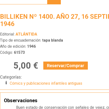
1400.
AÑO
27, 16
BILLIKEN Nº 1400. AÑO 27, 16 SEPT
SEPTIEMBRE
1946
1946
Editorial:
ATLÁNTIDA
Tipo de encuadernación:
tapa blanda
Año de edición:
1946
Código:
61573
5,00 €
Reservar/Comprar
Categorías:
Cómics y publicaciones infantiles antiguas
Observaciones
Buen estado de conservación con señales de vejez, cu