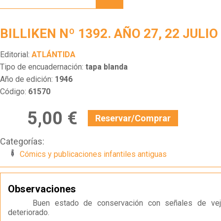
1392.
AÑO
27, 22
BILLIKEN Nº 1392. AÑO 27, 22 JULIO
JULIO
1946
Editorial:
ATLÁNTIDA
Tipo de encuadernación:
tapa blanda
Año de edición:
1946
Código:
61570
5,00 €
Reservar/Comprar
Categorías:
Cómics y publicaciones infantiles antiguas
Observaciones
Buen estado de conservación con señales de ve
deteriorado.