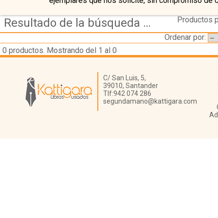
ejemplares que nos solicite, sin compromiso de 
Productos p
Resultado de la búsqueda de coleccion alianza literatura
Ordenar por:
0
productos. Mostrando del 1 al 0
Librería Kattigara
C/ San Luis, 5,
39010,
Santander
Tlf:
942 074 286
segundamano@kattigara.com
Ad