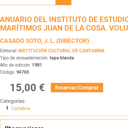
INSTITUTO
DE
ESTUDIOS
ANUARIO DEL INSTITUTO DE ESTUDI
MARÍTIMOS
JUAN
MARÍTIMOS JUAN DE LA COSA. VOLU
DE LA
COSA.
CASADO SOTO, J. L. (DIRECTOR)
VOLUMEN
III
Editorial:
INSTITUCIÓN CULTURAL DE CANTABRIA
Tipo de encuadernación:
tapa blanda
Año de edición:
1981
Código:
94765
15,00 €
Reservar/Comprar
Categorías:
Cantabria