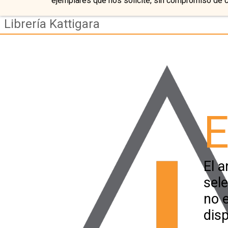
ejemplares que nos solicite, sin compromiso de 
Librería Kattigara
E
El a
sel
no 
disp