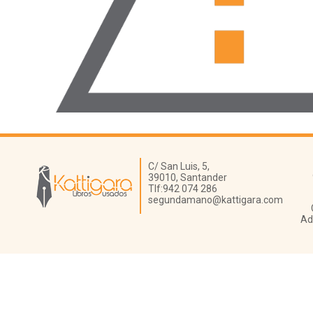
Librería Kattigara
C/ San Luis, 5,
39010,
Santander
Tlf:
942 074 286
segundamano@kattigara.com
Ad