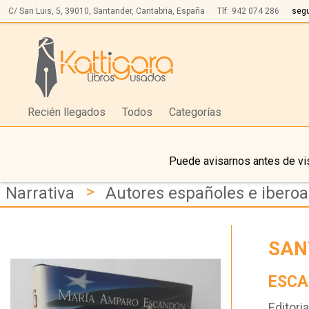
C/ San Luis, 5,
39010,
Santander, Cantabria, España
Tlf:
942 074 286
seg
Recién llegados
Todos
Categorías
Puede avisarnos antes de vis
>
Narrativa
Autores españoles e ibero
SAN
ESCA
Editoria