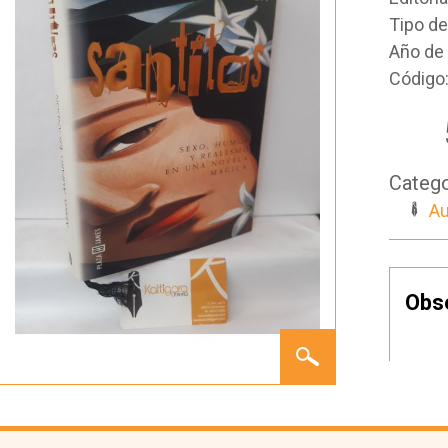
Tipo d
Año de 
Código
Catego
Au
Obs
SANTITOS