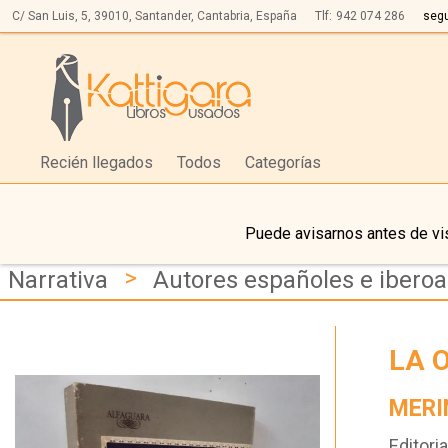
C/ San Luis, 5,
39010,
Santander, Cantabria, España
Tlf:
942 074 286
seg
Recién llegados
Todos
Categorías
Puede avisarnos antes de vis
>
Narrativa
Autores españoles e ibero
LA 
MERI
Editoria