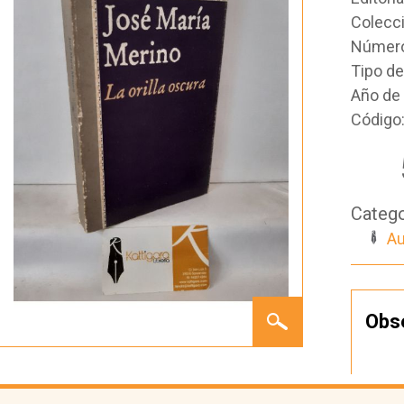
Colecc
Número
Tipo d
Año de 
Código
Catego
Au
LA
Obs
ORILLA
OSCURA