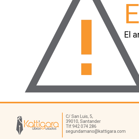
E
El a
Librería Kattigara
C/ San Luis, 5,
39010,
Santander
Tlf:
942 074 286
segundamano@kattigara.com