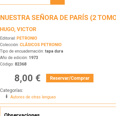
DE
PARÍS
(2
NUESTRA SEÑORA DE PARÍS (2 TOM
TOMOS)
HUGO, VICTOR
Editorial:
PETRONIO
Colección:
CLÁSICOS PETRONIO
Tipo de encuadernación:
tapa dura
Año de edición:
1973
Código:
82368
8,00 €
Reservar/Comprar
Categorías:
Autores de otras lenguas
Observaciones