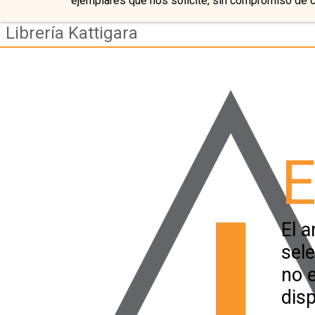
ejemplares que nos solicite, sin compromiso de 
Librería Kattigara
E
El a
sel
no 
disp