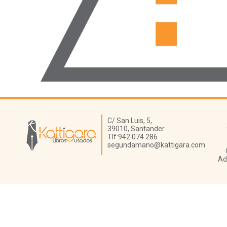
Librería Kattigara
C/ San Luis, 5,
39010,
Santander
Tlf:
942 074 286
segundamano@kattigara.com
Ad