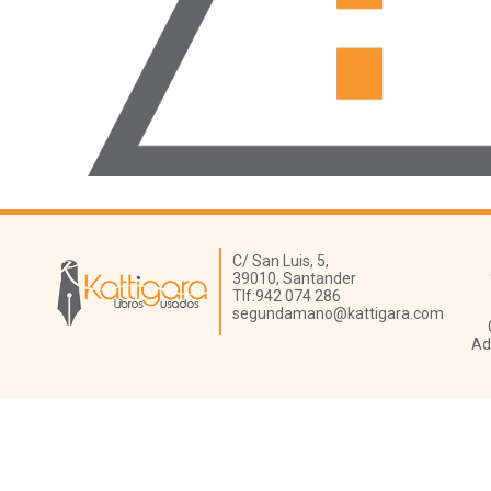
Librería Kattigara
C/ San Luis, 5,
39010,
Santander
Tlf:
942 074 286
segundamano@kattigara.com
Ad