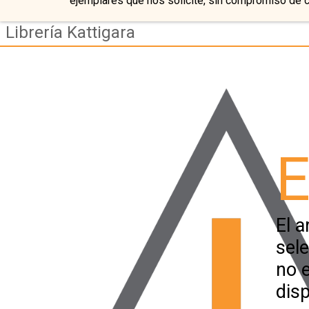
ejemplares que nos solicite, sin compromiso de 
Librería Kattigara
E
El a
sel
no 
disp