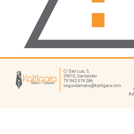
Librería Kattigara
C/ San Luis, 5,
39010,
Santander
Tlf:
942 074 286
segundamano@kattigara.com
Ad