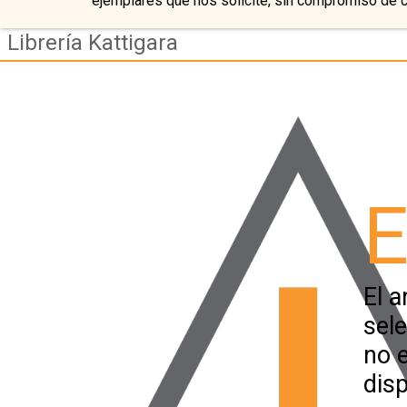
ejemplares que nos solicite, sin compromiso de 
Librería Kattigara
E
El a
sel
no 
disp