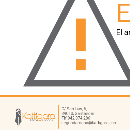
E
El a
Librería Kattigara
C/ San Luis, 5,
39010,
Santander
Tlf:
942 074 286
segundamano@kattigara.com