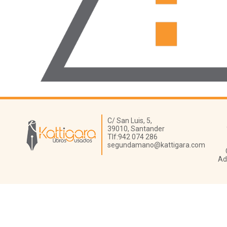
Librería Kattigara
C/ San Luis, 5,
39010,
Santander
Tlf:
942 074 286
segundamano@kattigara.com
Ad