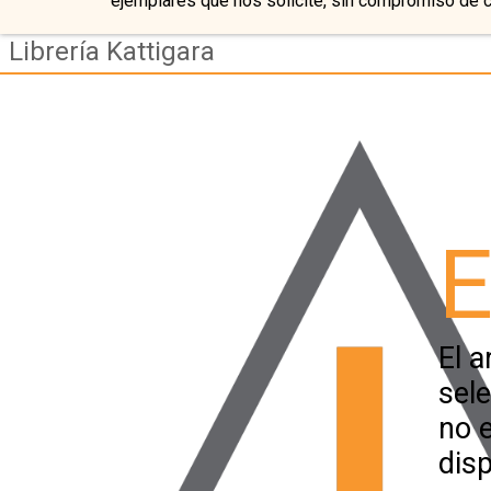
ejemplares que nos solicite, sin compromiso de 
Librería Kattigara
E
El a
sel
no 
disp