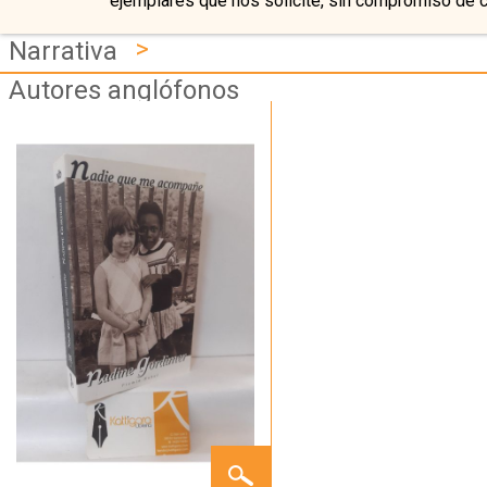
ejemplares que nos solicite, sin compromiso de 
>
Narrativa
Autores anglófonos
NADIE
QUE