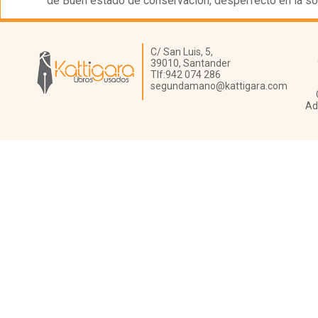
de Buen estado de conservación, desperfecto en la so
Librería Kattigara
C/ San Luis, 5,
39010,
Santander
Tlf:
942 074 286
segundamano@kattigara.com
Ad