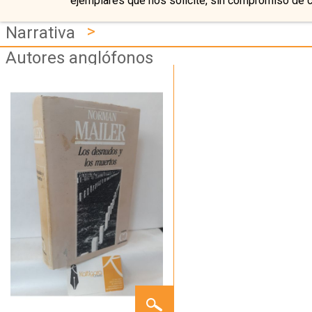
ejemplares que nos solicite, sin compromiso de 
>
Narrativa
Autores anglófonos
LOS
DESNUDOS