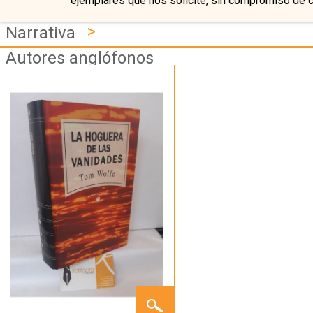
ejemplares que nos solicite, sin compromiso de 
>
Narrativa
Autores anglófonos
LA
HOGUERA