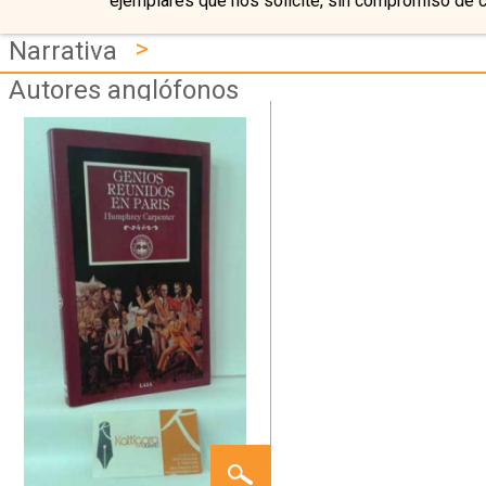
ejemplares que nos solicite, sin compromiso de 
>
Narrativa
Autores anglófonos
GENIOS
REUNIDOS