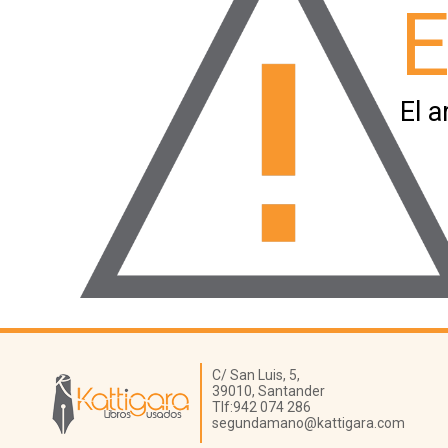
E
El a
Librería Kattigara
C/ San Luis, 5,
39010,
Santander
Tlf:
942 074 286
segundamano@kattigara.com