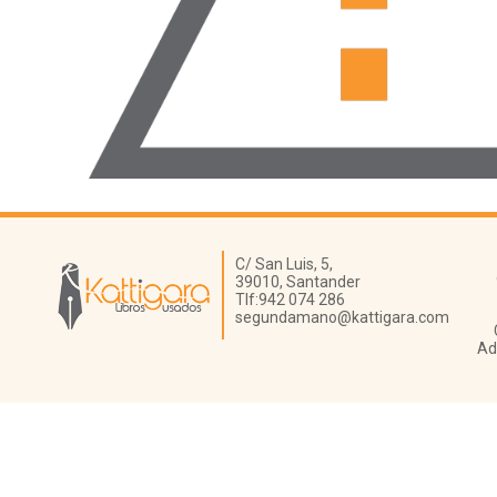
Librería Kattigara
C/ San Luis, 5,
39010,
Santander
Tlf:
942 074 286
segundamano@kattigara.com
Ad