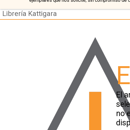
ejemplares que nos solicite, sin compromiso de 
Librería Kattigara
E
El a
sel
no 
disp