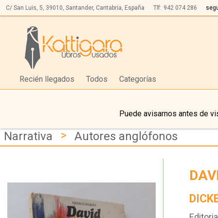
C/ San Luis, 5,
39010,
Santander, Cantabria, España
Tlf:
942 074 286
seg
Recién llegados
Todos
Categorías
Puede avisarnos antes de vis
>
Narrativa
Autores anglófonos
DAV
DICK
Editoria