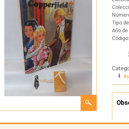
Colecc
Número
Tipo d
Año de 
Código
Catego
Au
DAVID
Obs
COPPERFIELD