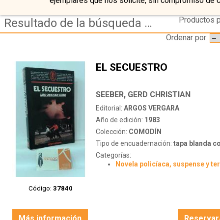
ejemplares que nos solicite, sin compromiso de 
Productos p
Resultado de la búsqueda de autor seeber,-gerd-christian
Ordenar por:
EL SECUESTRO
SEEBER, GERD CHRISTIAN
Editorial:
ARGOS VERGARA
Año de edición:
1983
Colección:
COMODÍN
Tipo de encuadernación:
tapa blanda c
Categorías:
Novela policíaca, suspense y te
Código:
37840
Más información
Reservar