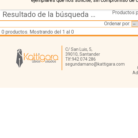
ejemplares que nos solicite, sin compromiso de 
Productos p
Resultado de la búsqueda de autor saez,-manolo-y-munoz,-david---gentes-de-baladre
Ordenar por:
0
productos. Mostrando del 1 al 0
Librería Kattigara
C/ San Luis, 5,
39010,
Santander
Tlf:
942 074 286
segundamano@kattigara.com
Ad