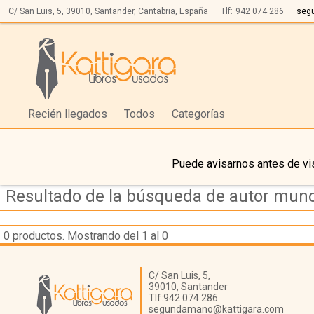
C/ San Luis, 5,
39010,
Santander, Cantabria, España
Tlf:
942 074 286
seg
Recién llegados
Todos
Categorías
Puede avisarnos antes de vis
Resultado de la búsqueda de autor muno
0
productos. Mostrando del 1 al 0
Librería Kattigara
C/ San Luis, 5,
39010,
Santander
Tlf:
942 074 286
segundamano@kattigara.com