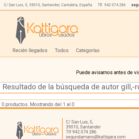
C/ San Luis, 5,
39010,
Santander, Cantabria, España
Tlf:
942 074 286
seg
Recién llegados
Todos
Categorías
Puede avisarnos antes de vis
Resultado de la búsqueda de autor gill,-r
0
productos. Mostrando del 1 al 0
Librería Kattigara
C/ San Luis, 5,
39010,
Santander
Tlf:
942 074 286
segundamano@kattigara.com