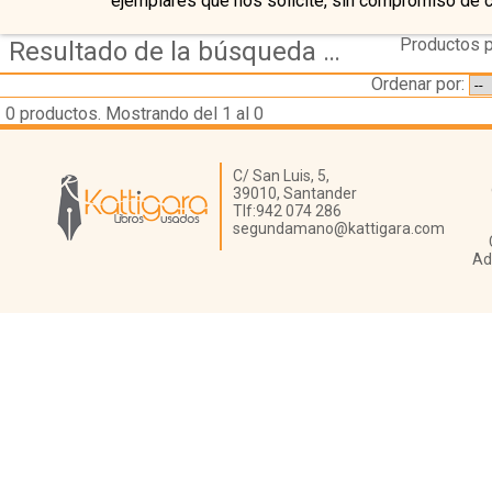
ejemplares que nos solicite, sin compromiso de 
Productos p
Resultado de la búsqueda de autor gaya-nuno,-juan-antonio
Ordenar por:
0
productos. Mostrando del 1 al 0
Librería Kattigara
C/ San Luis, 5,
39010,
Santander
Tlf:
942 074 286
segundamano@kattigara.com
Ad