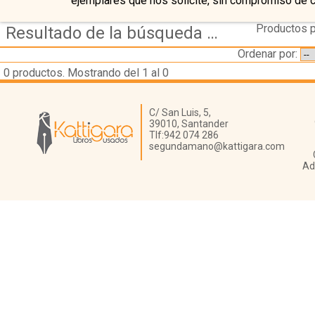
ejemplares que nos solicite, sin compromiso de 
Productos p
Resultado de la búsqueda de autor erismann,-th.
Ordenar por:
0
productos. Mostrando del 1 al 0
Librería Kattigara
C/ San Luis, 5,
39010,
Santander
Tlf:
942 074 286
segundamano@kattigara.com
Ad