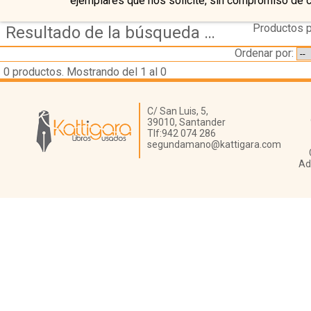
ejemplares que nos solicite, sin compromiso de 
Productos p
Resultado de la búsqueda de autor dandrea,-luca
Ordenar por:
0
productos. Mostrando del 1 al 0
Librería Kattigara
C/ San Luis, 5,
39010,
Santander
Tlf:
942 074 286
segundamano@kattigara.com
Ad