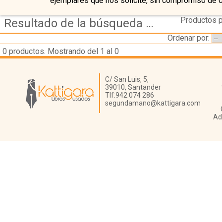
ejemplares que nos solicite, sin compromiso de 
Productos p
Resultado de la búsqueda de autor clavel,-f.t.b.
Ordenar por:
0
productos. Mostrando del 1 al 0
Librería Kattigara
C/ San Luis, 5,
39010,
Santander
Tlf:
942 074 286
segundamano@kattigara.com
Ad