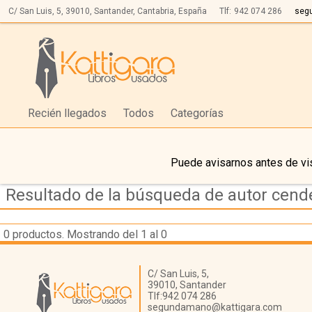
C/ San Luis, 5,
39010,
Santander, Cantabria, España
Tlf:
942 074 286
seg
Recién llegados
Todos
Categorías
Puede avisarnos antes de vis
Resultado de la búsqueda de autor cende
0
productos. Mostrando del 1 al 0
Librería Kattigara
C/ San Luis, 5,
39010,
Santander
Tlf:
942 074 286
segundamano@kattigara.com